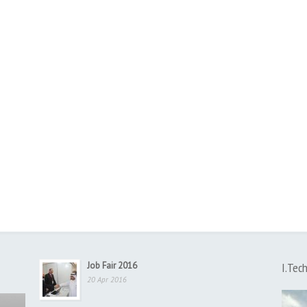
Job Fair 2016
I.Tec
20 Apr 2016